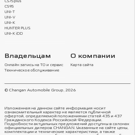
CS75plus
CS95
UNI-T
UNI-V
UNI-K
HUNTER PLUS
UNI-K iDD
Владельцам
О компании
Онлайн запись на ТО и сервис
Карта сайта
Техническое обслуживание
© Changan Automobile Group, 2026
Изложенная на данном сайте информация носит
ознакомительный характер не является публичной
офертой, определяемой положениями статей 435 и 437
Гражданского Кодекса Российской Федерации.
Подробности актуальных предложений доступны в салонах
официальных дилеров CHANGAN. Указанные на сайте цены,
комплектации и технические характеристики, а также