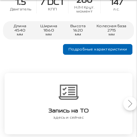
280
1.5
7 DCT
147
Н/М Крут.
Двигатель
КПП
л.с.
момент
Длина
Ширина
Высота
Колесная база
4540
1860
1620
2715
мм
мм
мм
мм
Подробные характеристики
Запись на ТО
здесь и сейчас