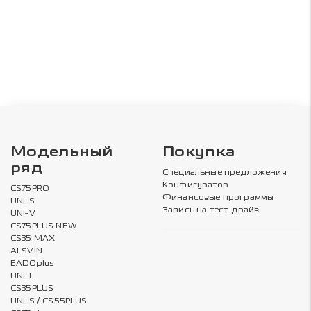
Модельный
Покупка
ряд
Специальные предложения
Конфигуратор
CS75PRO
Финансовые программы
UNI-S
Запись на тест-драйв
UNI-V
CS75PLUS NEW
CS35 MAX
ALSVIN
EADOplus
UNI-L
CS35PLUS
UNI-S / CS55PLUS