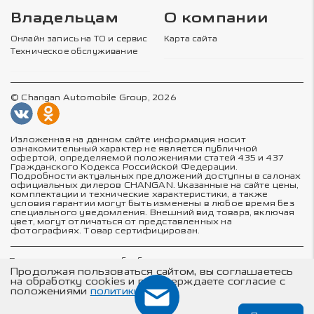
Владельцам
О компании
Онлайн запись на ТО и сервис
Карта сайта
Техническое обслуживание
© Changan Automobile Group, 2026
Изложенная на данном сайте информация носит
ознакомительный характер не является публичной
офертой, определяемой положениями статей 435 и 437
Гражданского Кодекса Российской Федерации.
Подробности актуальных предложений доступны в салонах
официальных дилеров CHANGAN. Указанные на сайте цены,
комплектации и технические характеристики, а также
условия гарантии могут быть изменены в любое время без
специального уведомления. Внешний вид товара, включая
цвет, могут отличаться от представленных на
фотографиях. Товар сертифицирован.
Политика в отношении обработки персональных данных
Политика конфиденциальности
Продолжая пользоваться сайтом, вы соглашаетесь
Согласие на обработку персональных данных
на обработку cookies и подтверждаете согласие с
Соглашение об использовании cookie-файлов
положениями
политики