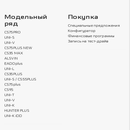
Модельный
Покупка
ряд
Специальные предложения
Конфигуратор
CS75PRO
Финансовые программы
UNI-S
Запись на тест-драйв
UNI-V
CS75PLUS NEW
CS35 MAX
ALSVIN
EADOplus
UNI-L
CS35PLUS
UNI-S / CS55PLUS
CS75plus
CS95
UNI-T
UNI-V
UNI-K
HUNTER PLUS
UNI-K iDD