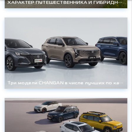
ХАРАКТЕР ПУТЕШЕСТВЕННИКА И ГИБРИДНАЯ МОЩЬ DEEPAL S07 УЖЕ В РОССИИ
Три модели CHANGAN в числе лучших по качеству в Китае по версии J.D. Power