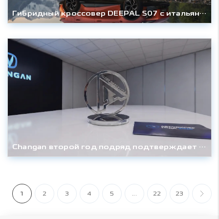
Гибридный кроссовер DEEPAL S07 с итальянскими корнями выходит на российский рынок
Changan второй год подряд подтверждает лидерство в клиентском сервисе
1
2
3
4
5
...
22
23