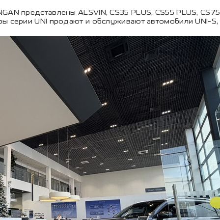
GAN представлены ALSVIN, CS35 PLUS, CS55 PLUS, CS75 
ы серии UNI продают и обслуживают автомобили UNI-S, U