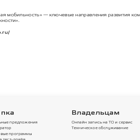
ая мобильность» — ключевые направления развития к
жности».
.ru/
упка
Владельцам
ьные предложения
Онлайн запись на ТО и сервис
ратор
Техническое обслуживание
вые программы
а тест-драйв