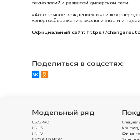
технологий и развитой дилерской сети.
«Автономное вождение» и «низкоуглеродн
«энергосбережения, экологичности и наде
Официальный сайт: https://changanauto
Поделиться в соцсетях:
Модельный ряд
Пок
CS75PRO
Специал
UNI-S
Конфигу
UNI-V
Финансо
CS75PLUS NEW
Запись н