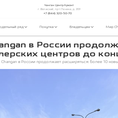
Чанган Центр Арконт
г. Волжский, пр-т Ленина, д. 359
+7 (844) 320-50-70
одельный ряд
Покупка
Владельцам
Мир C
angan в России продолж
лерских центров до кон
 Changan в России продолжает расширяться: более 10 нов