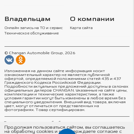
Владельцам
О компании
Онлайн запись на ТО и сервис
Карта сайта
Техническое обслуживание
© Changan Automobile Group, 2026
Изложенная на данном сайте информация носит
ознакомительный характер не является публичной
офертой, определяемой положениями статей 435 и 437
Гражданского Кодекса Российской Федерации.
Подробности актуальных предложений доступны в салонах
официальных дилеров CHANGAN. Указанные на сайте цены,
комплектации и технические характеристики, а также
условия гарантии могут быть изменены в любое время без
специального уведомления. Внешний вид товара, включая
цвет, могут отличаться от представленных на
фотографиях. Товар сертифицирован.
Политика в отношении обработки персональных данных
Политика конфиденциальности
Продолжая пользоваться сайтом, вы соглашаетесь
Согласие на обработку персональных данных
на обработку cookies и подтверждаете согласие с
Соглашение об использовании cookie-файлов