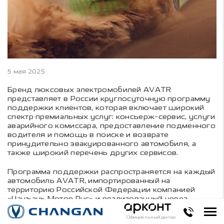
5 мая 2025
Бренд люксовых электромобилей AVATR
представляет в России круглосуточную программу
поддержки клиентов, которая включает широкий
спектр премиальных услуг: консьерж-сервис, услуги
аварийного комиссара, предоставление подменного
водителя и помощь в поиске и возврате
принудительно эвакуированного автомобиля, а
также широкий перечень других сервисов.
Программа поддержки распространяется на каждый
автомобиль AVATR, импортированный на
территорию Российской Федерации компанией
«Чанъань Мотор Рус» и реализованный через
уполномоченных дилеров компании. Это означает,
что клиенты, которые приобрели AVATR до
Официальный дилер