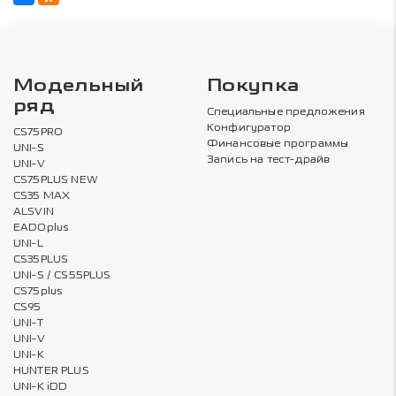
Модельный
Покупка
ряд
Специальные предложения
Конфигуратор
CS75PRO
Финансовые программы
UNI-S
Запись на тест-драйв
UNI-V
CS75PLUS NEW
CS35 MAX
ALSVIN
EADOplus
UNI-L
CS35PLUS
UNI-S / CS55PLUS
CS75plus
CS95
UNI-T
UNI-V
UNI-K
HUNTER PLUS
UNI-K iDD