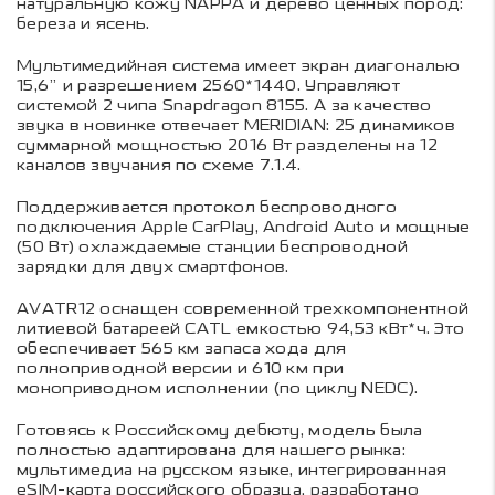
натуральную кожу NAPPA и дерево ценных пород:
береза и ясень.
Мультимедийная система имеет экран диагональю
15,6” и разрешением 2560*1440. Управляют
системой 2 чипа Snapdragon 8155. А за качество
звука в новинке отвечает MERIDIAN: 25 динамиков
суммарной мощностью 2016 Вт разделены на 12
каналов звучания по схеме 7.1.4.
Поддерживается протокол беспроводного
подключения Apple CarPlay, Android Auto и мощные
(50 Вт) охлаждаемые станции беспроводной
зарядки для двух смартфонов.
AVATR12 оснащен современной трехкомпонентной
литиевой батареей CATL емкостью 94,53 кВт*ч. Это
обеспечивает 565 км запаса хода для
полноприводной версии и 610 км при
моноприводном исполнении (по циклу NEDC).
Готовясь к Российскому дебюту, модель была
полностью адаптирована для нашего рынка:
мультимедиа на русском языке, интегрированная
еSIM-карта российского образца, разработано