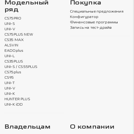
Модельный
Покупка
ряд
Специальные предложения
Конфигуратор
CS75PRO
Финансовые программы
UNI-S
Запись на тест-драйв
UNI-V
CS75PLUS NEW
CS35 MAX
ALSVIN
EADOplus
UNI-L
CS35PLUS
UNI-S / CS55PLUS
CS75plus
CS95
UNI-T
UNI-V
UNI-K
HUNTER PLUS
UNI-K iDD
Владельцам
О компании