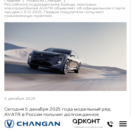
Главная
Новости Changan
Российское подразделение бренда люксовых
электромобилей AVATR объявляет об официальном старте
продаж с 5.12.2025. Первые покупатели получают
пожизненную гарантию.
5 декабря 2025
Сегодня 5 декабря 2025 года модельный ряд
AVATR в России получил долгожданное
пополнение. Люксовое гран-купе AVATR с
индексом 12 официально поступило в продажу.
Официальный дилер