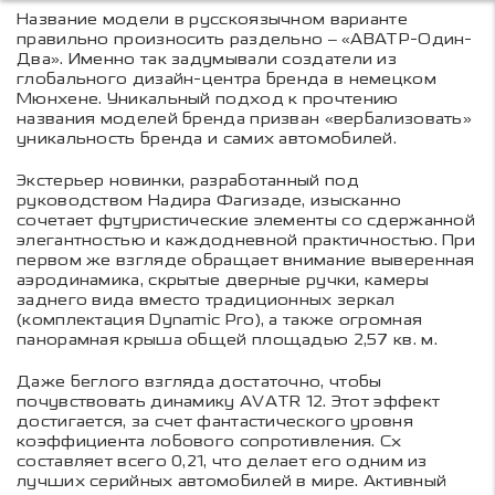
Название модели в русскоязычном варианте
правильно произносить раздельно – «АВАТР-Один-
Два». Именно так задумывали создатели из
глобального дизайн-центра бренда в немецком
Мюнхене. Уникальный подход к прочтению
названия моделей бренда призван «вербализовать»
уникальность бренда и самих автомобилей.
Экстерьер новинки, разработанный под
руководством Надира Фагизаде, изысканно
сочетает футуристические элементы со сдержанной
элегантностью и каждодневной практичностью. При
первом же взгляде обращает внимание выверенная
аэродинамика, скрытые дверные ручки, камеры
заднего вида вместо традиционных зеркал
(комплектация Dynamic Pro), а также огромная
панорамная крыша общей площадью 2,57 кв. м.
Даже беглого взгляда достаточно, чтобы
почувствовать динамику AVATR 12. Этот эффект
достигается, за счет фантастического уровня
коэффициента лобового сопротивления. Сx
составляет всего 0,21, что делает его одним из
лучших серийных автомобилей в мире. Активный